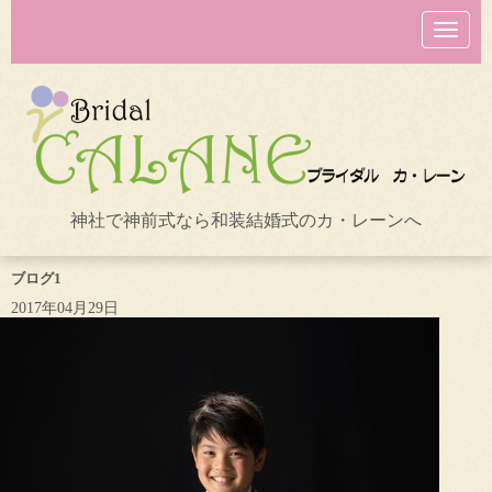
N
a
v
i
g
a
t
i
o
n
神社で神前式なら和装結婚式のカ・レーンへ
ブログ1
2017年04月29日