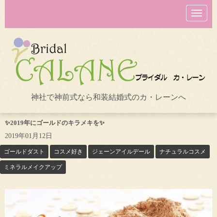
N
a
v
i
g
a
t
i
o
n
神社で神前式なら和装結婚式のカ・レーンへ
✨2019年にゴールドのキラメキを✨
2019年01月12日
ゴールドダスト
コスメ好き
ジェーンアイルデール
ナチュラルコスメ
ミネラルメイクアップ