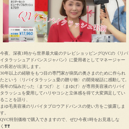
今夜、深夜1時から世界最大級のテレビショッピングQVCの《リバ
イタラッシュアドバンスジャパン》に愛用者としてマネージャー
の長岩が出演します。
30年以上の経験をもつ目の専門家が病気の奥さまのために作られ
たという〈リバイタラッシュ愛の贈り物〉の開発秘話に感動して,
長年の悩みだった〈まつげ〉と〈まゆげ〉が専用美容液のリバイ
タラッシュを愛用してハリやコシと立体感を得て大変満足してい
ることを語り、
まゆ毛美容液のリバイタブロウアドバンスの使い方をご披露しま
す。
QVC特別価格で購入できますので、ぜひ今夜1時をお見逃しな
く❣️❣️