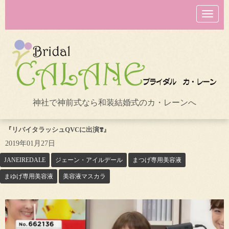
N
a
v
i
g
a
t
i
o
n
神社で神前式なら和装結婚式のカ・レーンへ
『リバイタラッシュQVCに出演❣️』
2019年01月27日
JANEIREDALE
ジェーン・アイルデール
まつげ専用美容液
まゆげ専用美容液
美容液マスカラ