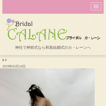
N
a
v
i
g
a
t
i
o
n
神社で神前式なら和装結婚式のカ・レーンへ
6-3
2019年03月24日