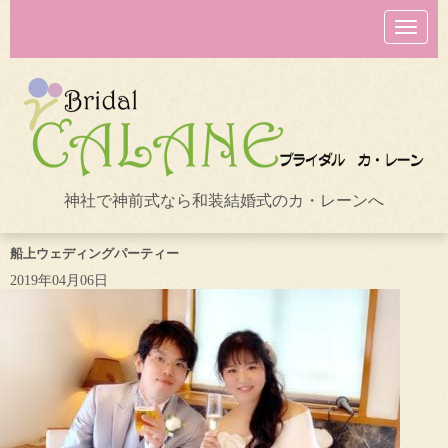
N
a
v
i
g
a
t
i
o
n
神社で神前式なら和装結婚式のカ・レーンへ
船上ウェディングパーティー
2019年04月06日