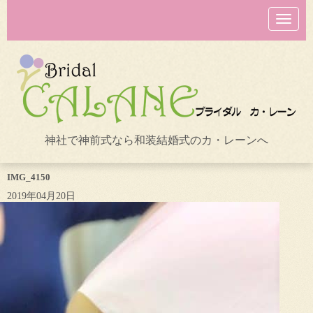
N
a
v
i
g
a
t
i
o
n
神社で神前式なら和装結婚式のカ・レーンへ
IMG_4150
2019年04月20日