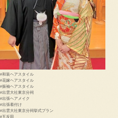
#和装ヘアスタイル
#花嫁ヘアスタイル
#振袖ヘアスタイル
#出雲大社東京分祠
#出張ヘアメイク
#出張着付け
#出雲大社東京分祠挙式プラン
#五反田