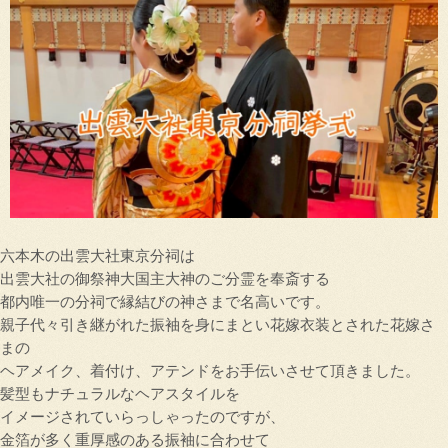
六本木の出雲大社東京分祠は
出雲大社の御祭神大国主大神のご分霊を奉斎する
都内唯一の分祠で縁結びの神さまで名高いです。
親子代々引き継がれた振袖を身にまとい花嫁衣装とされた花嫁さ
まの
ヘアメイク、着付け、アテンドをお手伝いさせて頂きました。
髪型もナチュラルなヘアスタイルを
イメージされていらっしゃったのですが、
金箔が多く重厚感のある振袖に合わせて