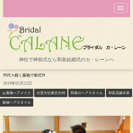
N
a
v
i
g
a
t
i
o
n
神社で神前式なら和装結婚式のカ・レーンへ
⛩代々続く振袖で挙式⛩
2019年05月22日
お着物ヘアメイク
出雲大社東京分祠
和装のヘアスタイル
和装花嫁衣装
振袖ヘアスタイル