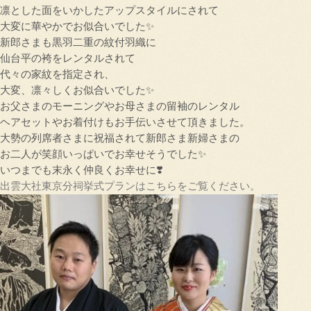
凛とした面をいかしたアップスタイルにされて
大変に華やかでお似合いでした✨
新郎さまも黒羽二重の紋付羽織に
仙台平の袴をレンタルされて
代々の家紋を指定され、
大変、凛々しくお似合いでした✨
お父さまのモーニングやお母さまの留袖のレンタル
ヘアセットやお着付けもお手伝いさせて頂きました。
大勢の列席者さまに祝福されて新郎さま新婦さまの
お二人が笑顔いっぱいでお幸せそうでした✨
いつまでも末永く仲良くお幸せに❣️
出雲大社東京分祠挙式プランはこちらをご覧ください。