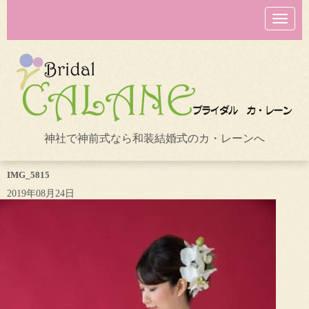
N
a
v
i
g
a
t
i
o
n
神社で神前式なら和装結婚式のカ・レーンへ
IMG_5815
2019年08月24日