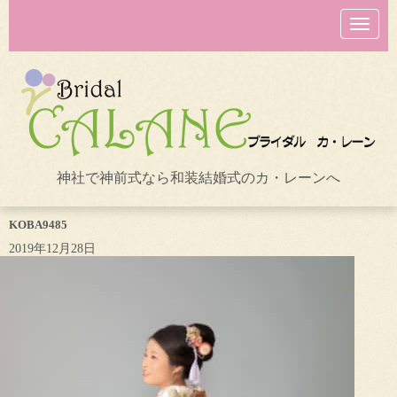
N
a
v
i
g
a
t
i
o
n
神社で神前式なら和装結婚式のカ・レーンへ
KOBA9485
2019年12月28日