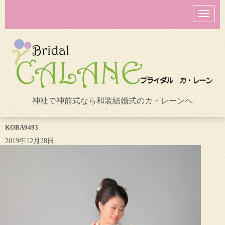
N
a
v
i
g
a
t
i
o
n
神社で神前式なら和装結婚式のカ・レーンへ
KOBA9493
2019年12月28日