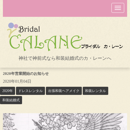
N
a
v
i
g
a
t
i
o
n
神社で神前式なら和装結婚式のカ・レーンへ
2020年営業開始のお知らせ
2020年01月04日
2020年
ドレスレンタル
出張和装ヘアメイク
和装レンタル
和装結婚式