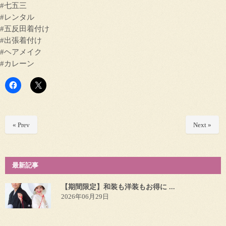
#七五三
#レンタル
#五反田着付け
#出張着付け
#ヘアメイク
#カレーン
« Prev
Next »
最新記事
【期間限定】和装も洋装もお得に ...
2026年06月29日