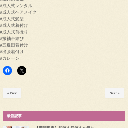
#成人式レンタル
#成人式ヘアメイク
#成人式髪型
#成人式着付け
#成人式前撮り
#振袖帯結び
#五反田着付け
#出張着付け
#カレーン
« Prev
Next »
最新記事