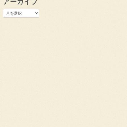
アーカイブ