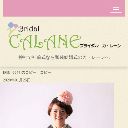
N
a
v
i
g
a
t
i
o
n
神社で神前式なら和装結婚式のカ・レーンへ
IMG_0047 のコピー – コピー
2020年01月25日