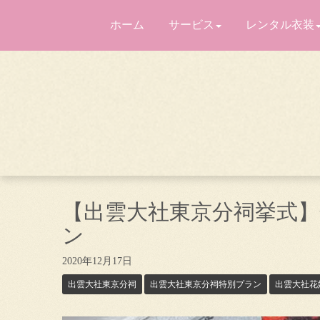
ホーム
サービス
レンタル衣装
【出雲大社東京分祠挙式
ン
2020年12月17日
出雲大社東京分祠
出雲大社東京分祠特別プラン
出雲大社花