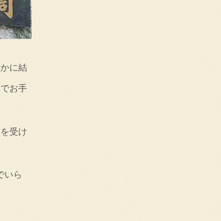
厳かに結
ンでお手
象を受け
。
でいら