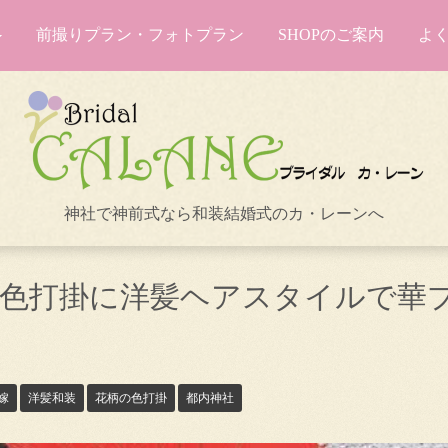
前撮りプラン・フォトプラン
SHOPのご案内
よ
神社で神前式なら和装結婚式のカ・レーンへ
】色打掛に洋髪ヘアスタイルで華
嫁
洋髪和装
花柄の色打掛
都内神社