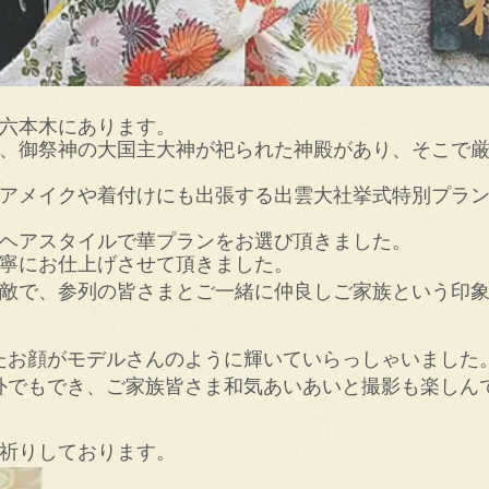
六本木にあります。
、御祭神の大国主大神が祀られた神殿があり、そこで
アメイクや着付けにも出張する出雲大社挙式特別プラ
ヘアスタイルで華プランをお選び頂きました。
寧にお仕上げさせて頂きました。
敵で、参列の皆さまとご一緒に仲良しご家族という印
たお顔がモデルさんのように輝いていらっしゃいました
外でもでき、ご家族皆さま和気あいあいと撮影も楽しん
祈りしております。