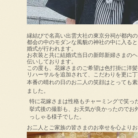
縁結びで名高い出雲大社の東京分祠が都内の
都会の中のモダンな風貌の神社の中に入ると
婚式が行われます。
お衣装と共に結婚式当日の新郎新婦さまのヘ
伝いしております。
この度も、花嫁さまのご希望は色打掛に洋髪
リハーサルを追加されて、こだわりを更に丁
本番の晴れの日のお二人の笑顔はとっても素
ました。
特に花嫁さまは性格もチャーミングで笑っ
挙式後の撮影も、お天気が良かったのでお
っしゃる様子でした。
お二人とご家族の皆さまのお幸せを心よりお