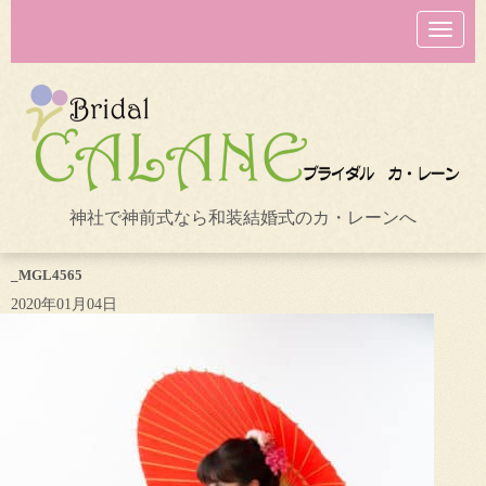
N
a
v
i
g
a
t
i
o
n
神社で神前式なら和装結婚式のカ・レーンへ
_MGL4565
2020年01月04日