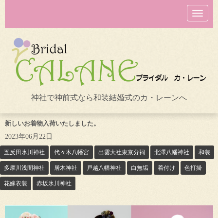
N
a
v
i
g
a
t
i
o
n
神社で神前式なら和装結婚式のカ・レーンへ
新しいお着物入荷いたしました。
2023年06月22日
五反田氷川神社
代々木八幡宮
出雲大社東京分祠
北澤八幡神社
和装
多摩川浅間神社
居木神社
戸越八幡神社
白無垢
着付け
色打掛
花嫁衣装
赤坂氷川神社