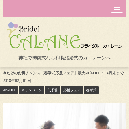
N
a
v
i
g
a
t
i
o
n
神社で神前式なら和装結婚式のカ・レーンへ
今だけのお得チャンス【春挙式応援フェア】最大50％OFF‼ 4月末まで
2018年02月01日
50％OFF
キャンペーン
低予算
応援フェア
春挙式