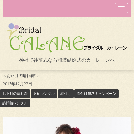
N
a
v
i
g
a
t
i
o
n
神社で神前式なら和装結婚式のカ・レーンへ
～お正月の晴れ着‼～
2017年12月22日
お正月の晴れ着
振袖レンタル
着付け
着付け無料キャンペーン
訪問着レンタル