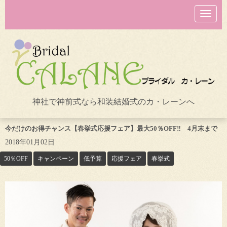
N
a
v
i
g
a
t
i
o
n
神社で神前式なら和装結婚式のカ・レーンへ
今だけのお得チャンス【春挙式応援フェア】最大50％OFF‼ 4月末まで
2018年01月02日
50％OFF
キャンペーン
低予算
応援フェア
春挙式