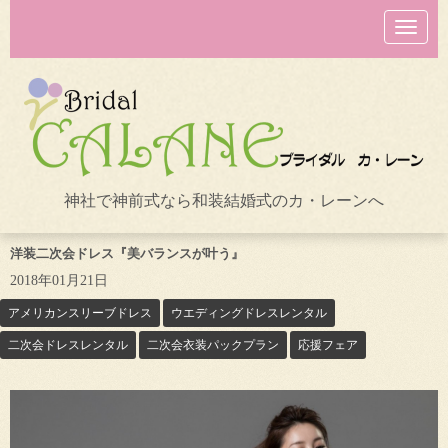
N
a
v
i
g
a
t
i
o
n
神社で神前式なら和装結婚式のカ・レーンへ
洋装二次会ドレス『美バランスが叶う』
2018年01月21日
アメリカンスリーブドレス
ウエディングドレスレンタル
二次会ドレスレンタル
二次会衣装パックプラン
応援フェア