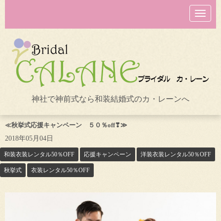
N
a
v
i
g
a
t
i
o
n
神社で神前式なら和装結婚式のカ・レーンへ
≪秋挙式応援キャンペーン ５０％off❣≫
2018年05月04日
和装衣装レンタル50％OFF
応援キャンペーン
洋装衣装レンタル50％OFF
秋挙式
衣装レンタル50％OFF