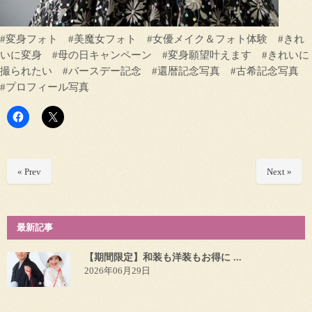
#変身フォト #美魔女フォト #女優メイク＆フォト体験 #きれ
いに変身 #母の日キャンペーン #変身願望叶えます #きれいに
撮られたい #バースデー記念 #還暦記念写真 #古希記念写真
#プロフィール写真
« Prev
Next »
最新記事
【期間限定】和装も洋装もお得に ...
2026年06月29日