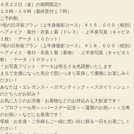
６月２２日（金）の期間限定‼
１０時～１９時（最終受付１７時）
ご予約制
?母の日洋装プラン（上半身撮影コース） ￥１５，０００（税別）
ヘアメイク・着付・衣装１着（ドレス）・上半身写真（キャビネ
１枚）・データ（１０カット）
?母の日和装プラン（上半身撮影コース） ￥１８，０００（税別）
ヘアメイク・着付・衣装１着（着物）・上半身写真（キャビネ１
枚）・データ（１０カット）
＊お写真プリント・データは明るさ＆色調整いたします
まるで女優になった気分で思いっきり変身して優雅にお楽しみく
ださい！
あなたは＜エレガンス＞＜ロマンティック＞＜スタイリッシュ＞
のどちらがお好み？
お気に入りのお洋服・お着物などのお持込みも大歓迎です！
＜プロフィール用＞＜バースデー記念＞＜還暦のお祝い＞＜古希
のお祝い＞などにも最適です！
母娘・お友達・ご夫婦もご一緒に想い出に残る一日をお過ごしく
ださい！