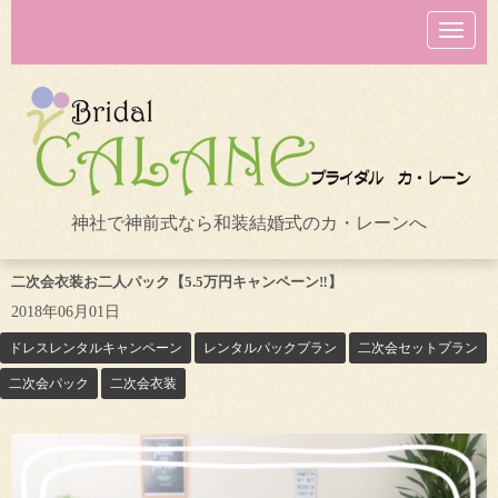
N
a
v
i
g
a
t
i
o
n
神社で神前式なら和装結婚式のカ・レーンへ
二次会衣装お二人パック【5.5万円キャンペーン‼】
2018年06月01日
ドレスレンタルキャンペーン
レンタルパックプラン
二次会セットプラン
二次会パック
二次会衣装