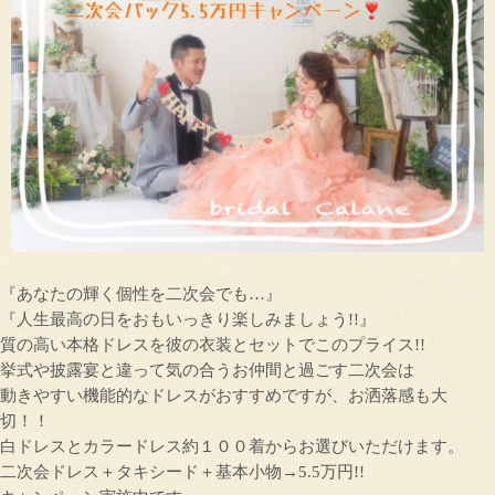
『あなたの輝く個性を二次会でも…』
『人生最高の日をおもいっきり楽しみましょう!!』
質の高い本格ドレスを彼の衣装とセットでこのプライス!!
挙式や披露宴と違って気の合うお仲間と過ごす二次会は
動きやすい機能的なドレスがおすすめですが、お洒落感も大
切！！
白ドレスとカラードレス約１００着からお選びいただけます。
二次会ドレス＋タキシード＋基本小物→5.5万円!!