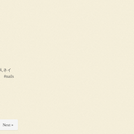
人ネイ
#nails
Next »