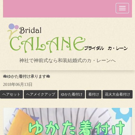
N
a
v
i
g
a
t
i
o
n
神社で神前式なら和装結婚式のカ・レーンへ
🎋ゆかた着付け承ります🎋
2018年06月13日
ヘアセット
ヘアメイクアップ
ゆかた着付け
着付け
花火大会着付け