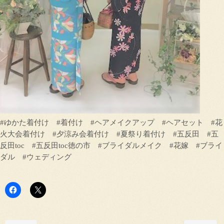
#ゆかた着付け #着付け #ヘアメイクアップ #ヘアセット #花
火大会着付け #夕涼み会着付け #夏祭り着付け #五反田 #五
反田toc #五反田toc徳の市 #ブライダルメイク #花嫁 #ブライ
ダル #ウェディング