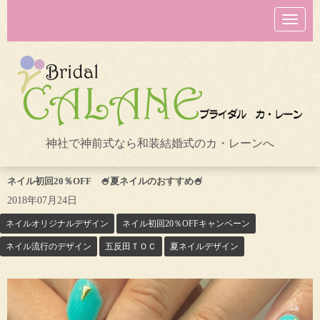
N
a
v
i
g
a
t
i
o
n
神社で神前式なら和装結婚式のカ・レーンへ
ネイル初回20％OFF 🍧夏ネイルのおすすめ🍧
2018年07月24日
ネイルオリジナルデザイン
ネイル初回20％OFFキャンペーン
ネイル流行のデザイン
五反田ＴＯＣ
夏ネイルデザイン