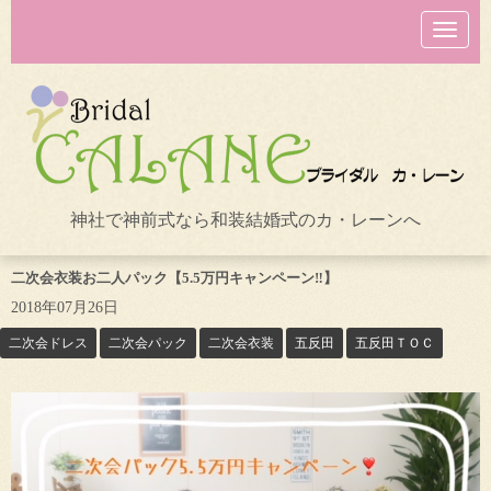
N
a
v
i
g
a
t
i
o
n
神社で神前式なら和装結婚式のカ・レーンへ
二次会衣装お二人パック【5.5万円キャンペーン‼】
2018年07月26日
二次会ドレス
二次会パック
二次会衣装
五反田
五反田ＴＯＣ