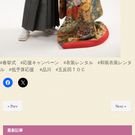
#春挙式 #応援キャンペーン #衣装レンタル #和装衣装レンタ
ル #低予算応援 #品川 #五反田ＴＯＣ
« Prev
Next »
最新記事