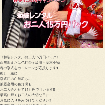
《和装レンタルお二人15万円パック》
白無垢または色打掛＋紋服＋基本小物
春の挙式をカ・レーンが応援します❣️
彼と一緒に
挙式用の白無垢も…
披露宴用の色打掛も…
お二人合わせて15万円で叶います‼︎
最高に輝くお二人の大切な日に
お気に入りをみつけてください‼︎