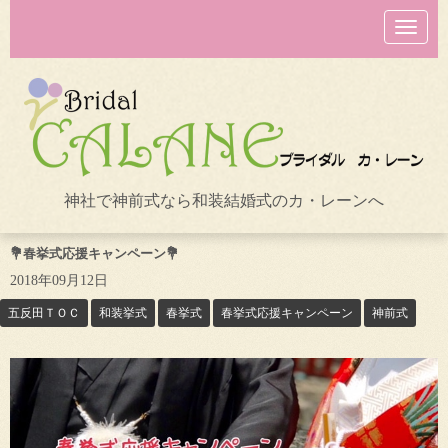
N
a
v
i
g
a
t
i
o
n
神社で神前式なら和装結婚式のカ・レーンへ
💐春挙式応援キャンペーン💐
2018年09月12日
五反田ＴＯＣ
和装挙式
春挙式
春挙式応援キャンペーン
神前式