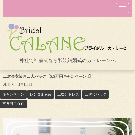
N
a
v
i
g
a
t
i
o
n
神社で神前式なら和装結婚式のカ・レーンへ
二次会衣装お二人パック【5.5万円キャンペーン‼】
2018年10月05日
キャンペーン
レンタル衣装
二次会ドレス
二次会パック
五反田ＴＯＣ