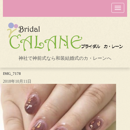
N
a
v
i
g
a
t
i
o
n
神社で神前式なら和装結婚式のカ・レーンへ
IMG_7178
2018年10月11日