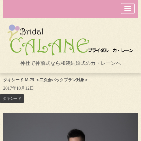
N
a
v
i
g
a
t
i
o
n
神社で神前式なら和装結婚式のカ・レーンへ
タキシード Ｍ-75 ＜二次会パックプラン対象＞
2017年10月12日
タキシード