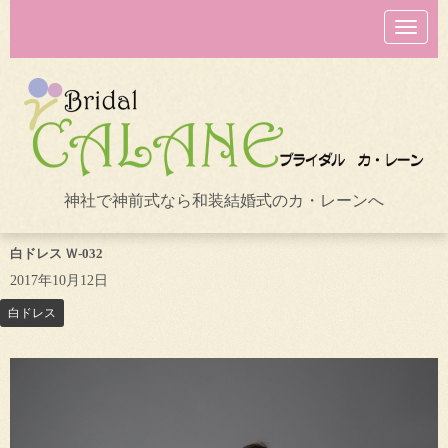
N
a
v
i
g
a
t
i
o
n
神社で神前式なら和装結婚式のカ・レーンへ
白ドレス Ｗ-032
2017年10月12日
白ドレス