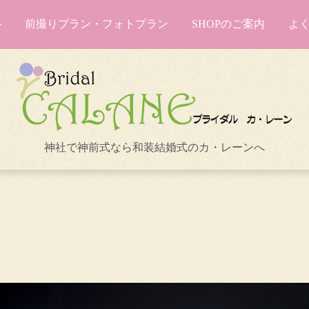
前撮りプラン・フォトプラン
SHOPのご案内
よ
神社で神前式なら和装結婚式のカ・レーンへ