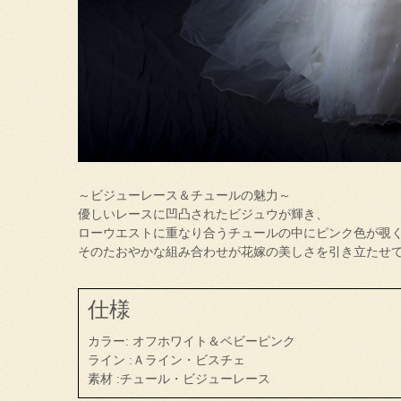
～ビジューレース＆チュールの魅力～
優しいレースに凹凸されたビジュウが輝き、
ローウエストに重なり合うチュールの中にピンク色が覗
そのたおやかな組み合わせが花嫁の美しさを引き立たせ
仕様
カラー: オフホワイト＆ベビーピンク
ライン :Ａライン・ビスチェ
素材 :チュール・ビジューレース