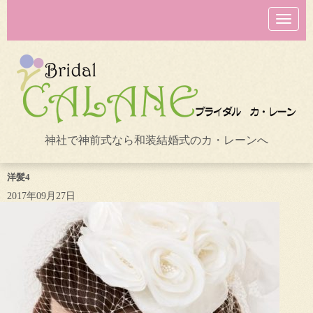
N
a
v
i
g
a
t
i
o
n
神社で神前式なら和装結婚式のカ・レーンへ
洋髪4
2017年09月27日