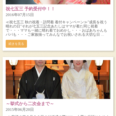
祝七五三 予約受付中！！
2016年07月15日
≪祝七五三 秋の祝着・訪問着 着付キャンペーン≫”成長を祝う
晴れの日”それが七五三記念あたしはママが着た同じ祝着
で・・・ママも一緒に晴れ着でおめかし・・・おばあちゃんも
パパも・・・ご家族揃ってみんなでお祝いされる大切な日 ...
続きを見る
～挙式から二次会まで～
2015年06月20日