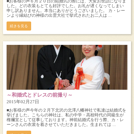
■お客様の声６月２０日の結婚式の際には、大変お世話になりま
した。どの衣装もとても好評でした。お礼が遅くなってしまい
申し訳ありません。本当にありがとうございました。 カ・レー
ンより縁結びの神様の出雲大社で挙式されたお二人は ...
続きを見る
～和婚式とドレスの前撮り～
2015年02月27日
■お客様の声今年の２月下北沢の北澤八幡神社で私達は結婚式を
挙げました。こちらの神社は、私の中学・高校時代の同級生が
権禰宜として従事しております。神前結婚式を行う際、カ・レ
ーンさんの衣裳を着させていただきました。生まれては ...