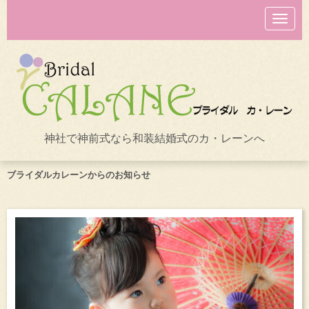
N
a
v
i
g
a
t
i
o
n
神社で神前式なら和装結婚式のカ・レーンへ
ブライダルカレーンからのお知らせ