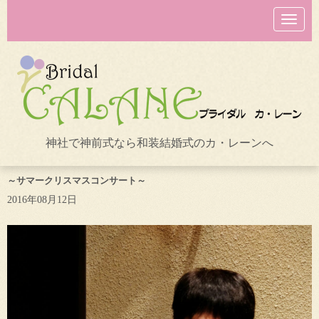
N
a
v
i
g
a
t
i
o
n
神社で神前式なら和装結婚式のカ・レーンへ
～サマークリスマスコンサート～
2016年08月12日