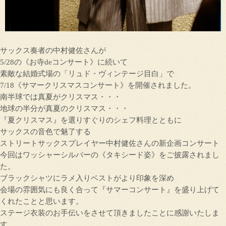
サックス奏者の中村健佐さんが
5/28の《お寺deコンサート》に続いて
素敵な結婚式場の「リュド・ヴィンテージ目白」で
7/18《サマークリスマスコンサート》を開催されました。
南半球では真夏がクリスマス・・・
地球の半分が真夏のクリスマス・・・
『夏クリスマス』を選りすぐりのシェフ料理とともに
サックスの音色で魅了する
ストリートサックスプレイヤー中村健佐さんの新企画コンサート
今回はワッシャーシルバーの《タキシード姿》をご披露されまし
た。
ブラックシャツにラメ入りベストがより印象を深め
会場の雰囲気にも良く合って『サマーコンサート』を盛り上げて
くれたことと思います。
ステージ衣装のお手伝いをさせて頂きましたことに感謝いたしま
す。