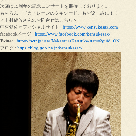
次回は15周年の記念コンサートを期待しております。
もちろん、『カ・レーンのタキシード』もお楽しみに！！
＜中村健佐さんのお問合せはこちら＞
中村健佐オフィシャルサイト :
https://www.kensukesax.com
facebookページ :
https://www.facebook.com/kensukesax/
Twitter :
https://twtr.jp/user/NakamuraKensuke/status?guid=ON
ブログ :
https://blog.goo.ne.jp/kensukesax/