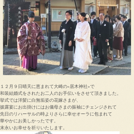
１２月９日晴天に恵まれて大崎の«居木神社»で
和装結婚式をされたお二人のお手伝いをさせて頂きました。
挙式では洋髪に白無垢姿の花嫁さまが、
披露宴にお出掛けにはお儀母さまの振袖にチェンジされて
先日のリハーサルの時よりさらに幸せオーラに包まれて
華やかにお美しかったです。
末永いお幸せを祈りいたします。