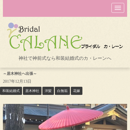
N
a
v
i
g
a
t
i
o
n
神社で神前式なら和装結婚式のカ・レーンへ
～居木神社へ出張～
2017年12月13日
和装結婚式
居木神社
洋髪
白無垢
花嫁