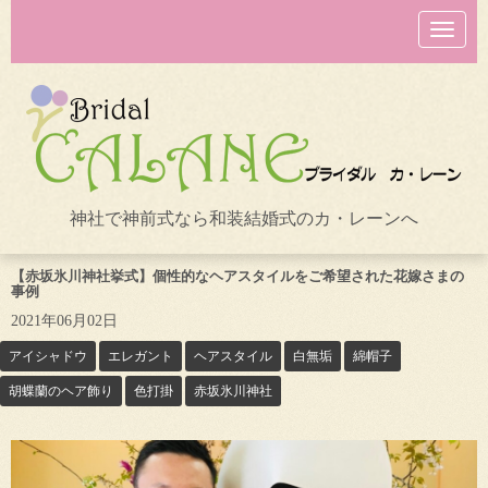
N
a
v
i
g
a
t
i
o
n
神社で神前式なら和装結婚式のカ・レーンへ
【赤坂氷川神社挙式】個性的なヘアスタイルをご希望された花嫁さまの
事例
2021年06月02日
アイシャドウ
エレガント
ヘアスタイル
白無垢
綿帽子
胡蝶蘭のヘア飾り
色打掛
赤坂氷川神社