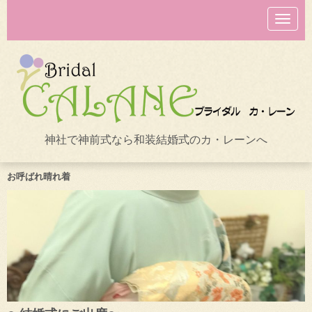
N
a
v
i
g
a
t
i
o
n
神社で神前式なら和装結婚式のカ・レーンへ
お呼ばれ晴れ着