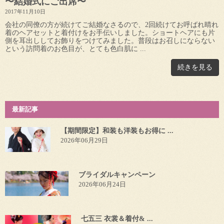
〜結婚式にご出席〜
2017年11月10日
会社の同僚の方が続けてご結婚なさるので、2回続けてお呼ばれ晴れ
着のヘアセットと着付けをお手伝いしました。ショートヘアにも片
側を耳出ししてお飾りをつけてみました。普段はお召しにならない
という訪問着のお色目が、とても色白肌に ...
続きを見る
最新記事
【期間限定】和装も洋装もお得に ...
2026年06月29日
ブライダルキャンペーン
2026年06月24日
七五三 衣裳＆着付& ...