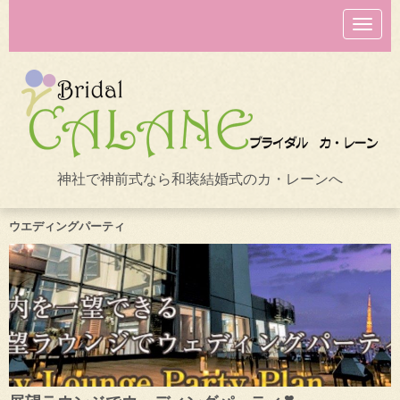
N
a
v
i
g
a
t
i
o
n
神社で神前式なら和装結婚式のカ・レーンへ
ウエディングパーティ