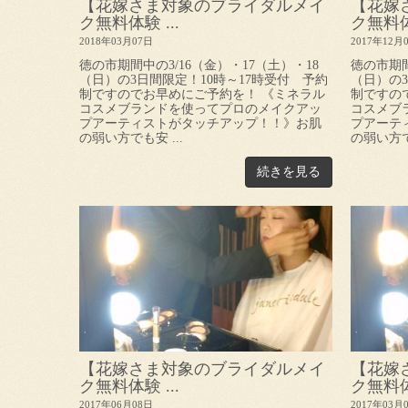
【花嫁さま対象のブライダルメイ
【花嫁
ク無料体験 ...
ク無料体験
2018年03月07日
2017年12月
徳の市期間中の3/16（金）・17（土）・18
徳の市期間
（日）の3日間限定！10時～17時受付 予約
（日）の3
制ですのでお早めにご予約を！ 《ミネラル
制ですの
コスメブランドを使ってプロのメイクアッ
コスメブ
プアーティストがタッチアップ！！》お肌
プアーテ
の弱い方でも安 ...
の弱い方でも
続きを見る
【花嫁さま対象のブライダルメイ
【花嫁
ク無料体験 ...
ク無料体験
2017年06月08日
2017年03月