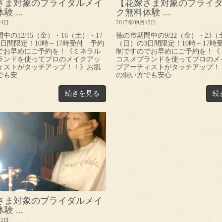
さま対象のブライダルメイ
【花嫁さま対象のブライ
 ...
ク無料体験 ...
04日
2017年09月13日
中の12/15（金）・16（土）・17
徳の市期間中の9/22（金）・23（
日間限定！10時～17時受付 予約
（日）の3日間限定！10時～17時
でお早めにご予約を！《ミネラル
制ですのでお早めにご予約を！《
ランドを使ってプロのメイクアッ
コスメブランドを使ってプロのメ
ィストがタッチアップ！！》お肌
プアーティストがタッチアップ！
安 ...
の弱い方でも安心 ...
続きを見る
続
さま対象のブライダルメイ
 ...
02日