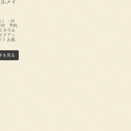
ダルメイ
土）・24
受付 予約
ミネラル
イクアッ
！》お肌
きを見る