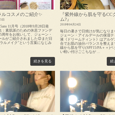
ラルコスメのご紹介✨
『紫外線から肌を守るCC
ム?』
25日
2018年04月24日
25ans 11月号（2018年9月28日発
名：素肌派のための休息ファンデ
毎日の暑さで日焼けが気になりま
15周年をお祝いして、ジェーン・
ジェーン・アイルデールの保湿テ
ールがご紹介されました😊まだ日
液《ドリームティント》はアルゲ
ネラルメイク”という言葉になじみ
合でお肌の油分バランスを整えま
線から肌を守り(SPF15/PA＋＋)
い軽い付けごこちなが ...
続きを見る
続