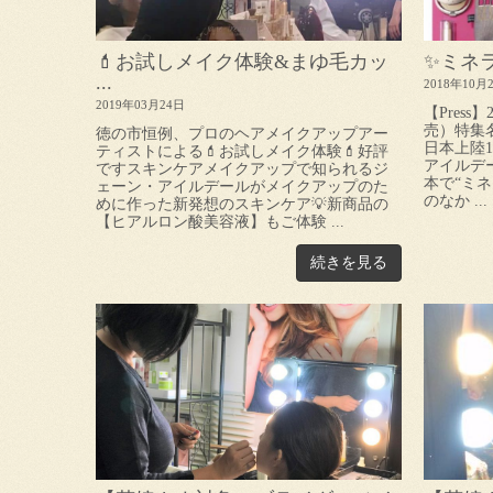
💄お試しメイク体験&まゆ毛カッ
✨ミネ
...
2018年10月
2019年03月24日
【Press】
売）特集
徳の市恒例、プロのヘアメイクアップアー
日本上陸
ティストによる💄お試しメイク体験💄好評
アイルデ
ですスキンケアメイクアップで知られるジ
本で“ミ
ェーン・アイルデールがメイクアップのた
のなか ...
めに作った新発想のスキンケア💡新商品の
【ヒアルロン酸美容液】もご体験 ...
続きを見る