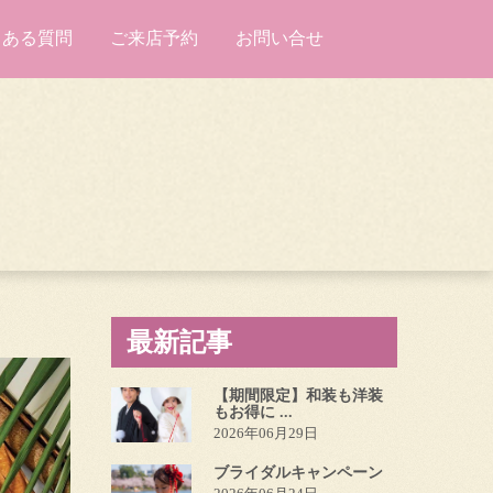
くある質問
ご来店予約
お問い合せ
最新記事
【期間限定】和装も洋装
もお得に ...
2026年06月29日
ブライダルキャンペーン