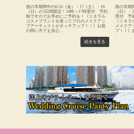
徳の市期間中の6/16（金）・17（土）・18
徳の市期間
（日）の3日間限定！10時～17時受付 予約
（日）・2
制ですのでお早めにご予約を！《ミネラル
受付 予
コスメブランドを使ってプロのメイクアッ
《ミネラ
プアーティストがタッチアップ！！》お肌
メイクア
の弱い方でも安心 ...
プ！！》お
続きを見る