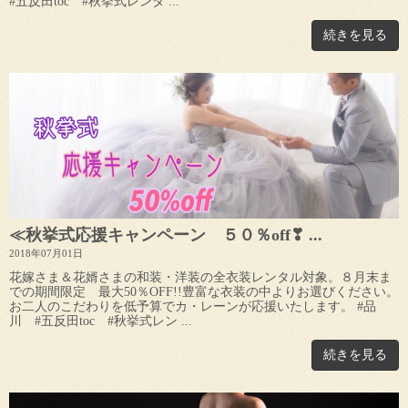
#五反田toc #秋挙式レンタ ...
続きを見る
≪秋挙式応援キャンペーン ５０％off❣ ...
2018年07月01日
花嫁さま＆花婿さまの和装・洋装の全衣装レンタル対象。８月末ま
での期間限定 最大50％OFF!!豊富な衣装の中よりお選びください。
お二人のこだわりを低予算でカ・レーンが応援いたします。 #品
川 #五反田toc #秋挙式レン ...
続きを見る