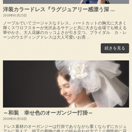
洋装カラードレス『ラグジュアリー感漂う深 ...
2018年01月23日
ノーブルでいてゴージャスなドレス。ハートカットの胸元に大きく
輝くスワロフスキーが光沢あるサテンと共に大きな会場でも映える
華やかさ。大人花嫁のカッコよさが引き立つ。ブライダル カ・レ
ーンのウエディングドレスは大人可愛いお洒 ...
続きを見る
～和装 幸せ色のオーガンジー打掛～
2018年01月16日
ドレス素材のオーガンジーは打掛でありながら重くならずにカジュ
アルに装えて、掛下の着物の色との組み合わせ方でより個性的に花