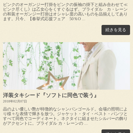
ピンクのオーガンジー打掛をピンクの振袖の掛下と組み合わせて≪
ピンク尽くし》は乙女心をくすぐるはず。ブライダル カ・レーン
の和装オーガンジー打掛はオシャレ度の高いものを品揃えしてあり
ます。只今、【春挙式応援フェア 50％O ...
続きを見る
洋装タキシード『ソフトに同色で装う』
2018年02月07日
品のよい優しい艶が特徴的なシャンパンゴールド。会場の照明によ
り様々な表情で輝きを放つ。ジャケット・タイ・ベスト・パンツと
すべて同色でコーディネート。ネクタイに組ませたシルバーの飾り
がアクセントに。ブライダル カ・レーンの ...