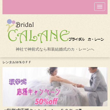
N
a
v
i
g
a
t
i
o
n
神社で神前式なら和装結婚式のカ・レーンへ
レンタル50％ＯＦＦ