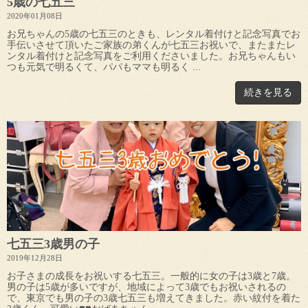
5歳の七五三
2020年01月08日
お兄ちゃんの5歳の七五三のときも、レンタル着付けと記念写真でお
手伝いさせて頂いたご家族の弟くんが七五三お祝いで、またまたレ
ンタル着付けと記念写真をご利用くださいました。お兄ちゃんもい
つも元気で明るくて、パパもママも明るく ...
続きを見る
七五三3歳男の子
2019年12月28日
お子さまの成長をお祝いする七五三。一般的に女の子は3歳と7歳。
男の子は5歳が多いですが、地域によって3歳でもお祝いされるの
で、東京でも男の子の3歳七五三も増えてきました。赤い紋付を着た