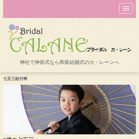
N
a
v
i
g
a
t
i
o
n
神社で神前式なら和装結婚式のカ・レーンへ
七五三紋付袴