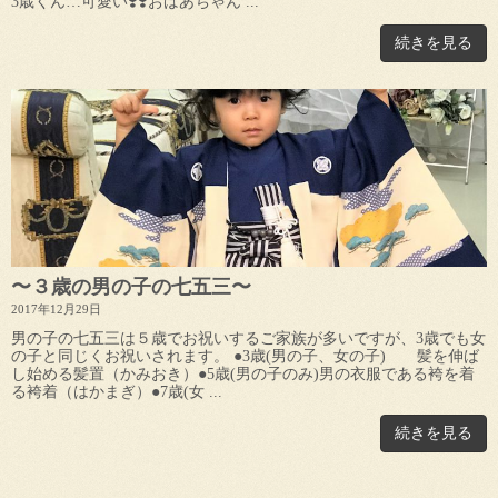
3歳くん…可愛い❣️❣️おばあちゃん ...
続きを見る
〜３歳の男の子の七五三〜
2017年12月29日
男の子の七五三は５歳でお祝いするご家族が多いですが、3歳でも女
の子と同じくお祝いされます。 ●3歳(男の子、女の子) 髪を伸ば
し始める髪置（かみおき）●5歳(男の子のみ)男の衣服である袴を着
る袴着（はかまぎ）●7歳(女 ...
続きを見る