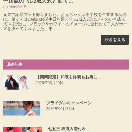
〜10歳の《1/2成人式》&《 ...
2017年04月29日
兄弟で記念フォト撮りました。お兄ちゃんは小学校を卒業する記念
に。弟くんは10歳のお誕生日を迎えて1/2成人式(にぶんのいち成人
式)を記念に。ブラック&ホワイトのイメージに合わせて二人がポー
ズを決めてくれました。弟 ...
続きを見る
最新記事
【期間限定】和装も洋装もお得に ...
2026年06月29日
ブライダルキャンペーン
2026年06月24日
七五三 衣裳＆着付& ...