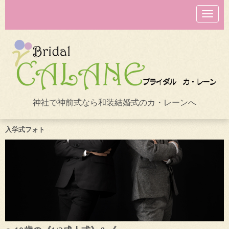
N
a
v
i
g
a
t
i
o
n
神社で神前式なら和装結婚式のカ・レーンへ
入学式フォト