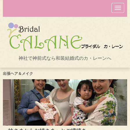
N
a
v
i
g
a
t
i
o
n
神社で神前式なら和装結婚式のカ・レーンへ
出張ヘア＆メイク