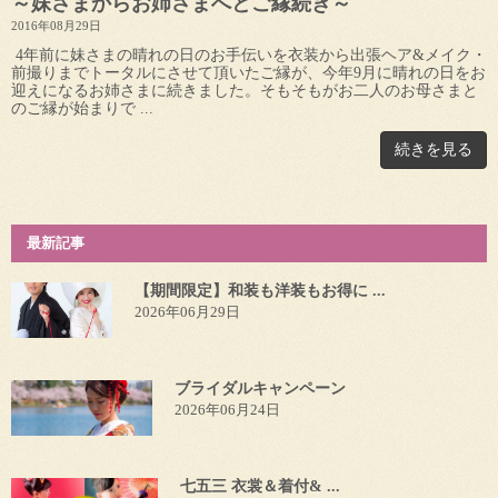
～妹さまからお姉さまへとご縁続き～
2016年08月29日
4年前に妹さまの晴れの日のお手伝いを衣装から出張ヘア&メイク・
前撮りまでトータルにさせて頂いたご縁が、今年9月に晴れの日をお
迎えになるお姉さまに続きました。そもそもがお二人のお母さまと
のご縁が始まりで ...
続きを見る
最新記事
【期間限定】和装も洋装もお得に ...
2026年06月29日
ブライダルキャンペーン
2026年06月24日
七五三 衣裳＆着付& ...