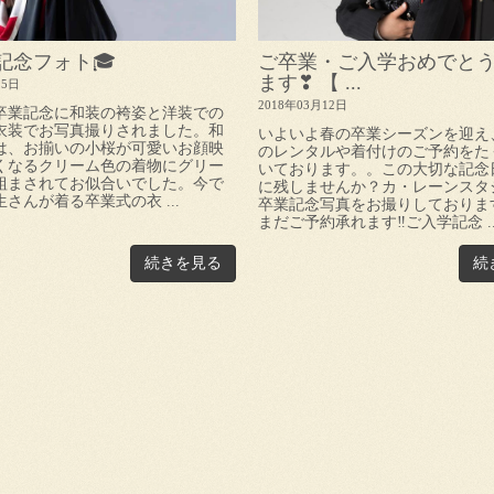
記念フォト🎓
ご卒業・ご入学おめでと
ます❣ 【 ...
25日
2018年03月12日
卒業記念に和装の袴姿と洋装での
衣装でお写真撮りされました。和
いよいよ春の卒業シーズンを迎え
は、お揃いの小桜が可愛いお顔映
のレンタルや着付けのご予約をた
くなるクリーム色の着物にグリー
いております。。この大切な記念
組まされてお似合いでした。今で
に残しませんか？カ・レーンスタ
さんが着る卒業式の衣 ...
卒業記念写真をお撮りしておりま
まだご予約承れます‼ご入学記念 ..
続きを見る
続