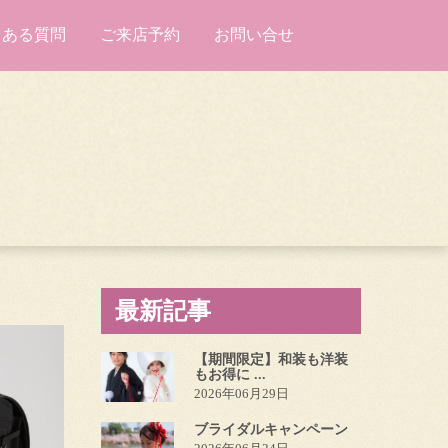
くある質問
ご来店予約
お問い合せ
最新記事
【期間限定】和装も洋装
もお得に ...
2026年06月29日
ブライダルキャンペーン