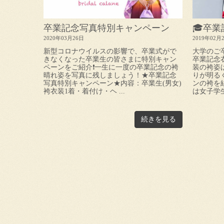
卒業記念写真特別キャンペーン
🎓卒業
2020年03月26日
2019年02月
新型コロナウイルスの影響で、卒業式がで
大学のご
きなくなった卒業生の皆さまに特別キャン
卒業記念
ペーンをご紹介❗️一生に一度の卒業記念の袴
装の袴姿
晴れ姿を写真に残しましょう！★卒業記念
りが明る
写真特別キャンペーン★内容：卒業生(男女)
ンの袴を
袴衣装1着・着付け・ヘ ...
は女子学生
続きを見る