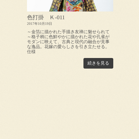
色打掛 Ｋ-011
2017年10月19日
～金箔に描かれた手描き友禅に魅せられて
～格子柄に色鮮やかに描かれた花や孔雀が
モダンに映えて、古典と現代の融合が見事
な逸品。花嫁の愛らしさを引き立たせる。
仕様
続きを見る