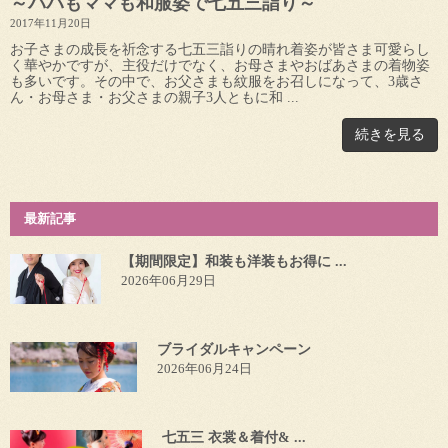
～パパもママも和服姿で七五三詣り～
2017年11月20日
お子さまの成長を祈念する七五三詣りの晴れ着姿が皆さま可愛らし
く華やかですが、主役だけでなく、お母さまやおばあさまの着物姿
も多いです。その中で、お父さまも紋服をお召しになって、3歳さ
ん・お母さま・お父さまの親子3人ともに和 ...
続きを見る
最新記事
【期間限定】和装も洋装もお得に ...
2026年06月29日
ブライダルキャンペーン
2026年06月24日
七五三 衣裳＆着付& ...