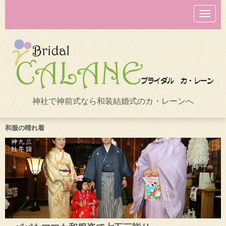
N
a
v
i
g
a
t
i
o
n
神社で神前式なら和装結婚式のカ・レーンへ
和服の晴れ着