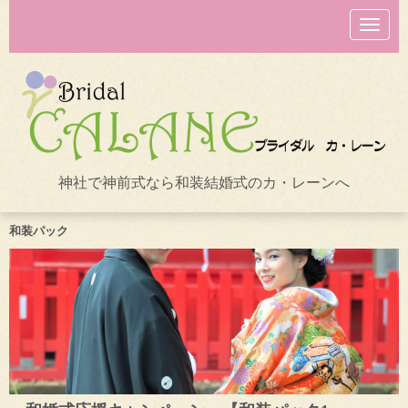
N
a
v
i
g
a
t
i
o
n
神社で神前式なら和装結婚式のカ・レーンへ
和装パック