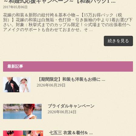
～和婚式応援キャンペーン～【和装パック1 ...
2017年05月06日
花嫁の和装＆新郎の紋付袴＆基本小物→【15万お得パック（税
別）】花嫁の和装は白無垢・色打掛・引き振袖の中より1着お選び下
さい。対象：秋挙式までのカップル限定！☆式場までの出張着付ヘ
アメイクのサポートも合わせておまかせ。そ ...
続きを見る
最新記事
【期間限定】和装も洋装もお得に ...
2026年06月29日
ブライダルキャンペーン
2026年06月24日
七五三 衣裳＆着付& ...