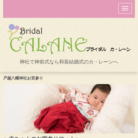
N
a
v
i
g
a
t
i
o
n
神社で神前式なら和装結婚式のカ・レーンへ
戸越八幡神社お宮参り