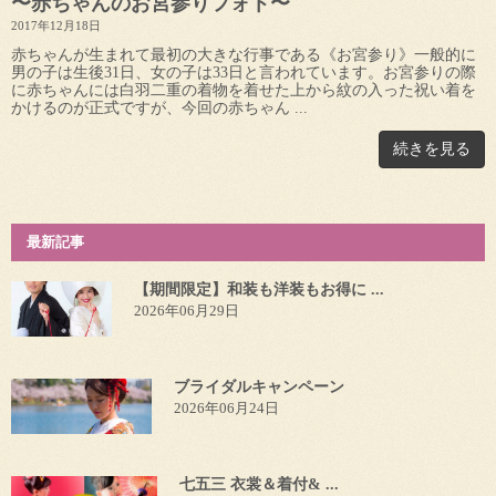
〜赤ちゃんのお宮参りフォト〜
2017年12月18日
赤ちゃんが生まれて最初の大きな行事である《お宮参り》一般的に
男の子は生後31日、女の子は33日と言われています。お宮参りの際
に赤ちゃんには白羽二重の着物を着せた上から紋の入った祝い着を
かけるのが正式ですが、今回の赤ちゃん ...
続きを見る
最新記事
【期間限定】和装も洋装もお得に ...
2026年06月29日
ブライダルキャンペーン
2026年06月24日
七五三 衣裳＆着付& ...